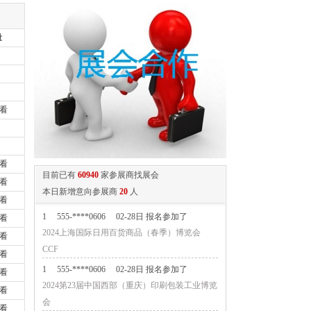
量
看
看
目前已有
60940
家参展商找展会
看
本日新增意向参展商
20
人
看
1
555-****0606
02-28日 报名参加了
看
2024上海国际日用百货商品（春季）博览会
看
CCF
看
1
555-****0606
02-28日 报名参加了
看
2024第23届中国西部（重庆）印刷包装工业博览
看
会
看