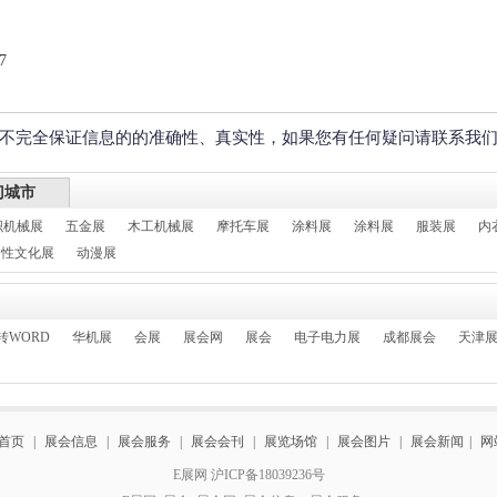
7
不完全保证信息的的准确性、真实性，如果您有任何疑问请联系我
门城市
织机械展
五金展
木工机械展
摩托车展
涂料展
涂料展
服装展
内
性文化展
动漫展
转WORD
华机展
会展
展会网
展会
电子电力展
成都展会
天津
首页
|
展会信息
|
展会服务
|
展会会刊
|
展览场馆
|
展会图片
|
展会新闻
|
网
E展网 沪ICP备18039236号