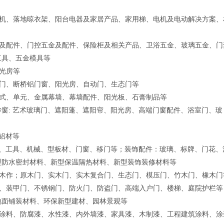
机、落地晾衣架、阳台电器及家居产品、家用梯、电机及电动解决方案、
及配件、门控五金及配件、保险柜及相关产品、卫浴五金、玻璃五金、门
工具、五金模具等
光房等
门、断桥铝门窗、阳光房、自动门、生态门等
式、单元、金属幕墙、幕墙配件、阳光板、石膏制品等
窗: 艺术玻璃门、遮阳蓬、遮阳帘、阳光房、高端门窗配件、浴室门、玻
铝材等
滑、工具、机械、型板材、门窗、移门等；装饰配件：玻璃、标牌、门花、
型防水密封材料、新型保温隔热材料、新型装饰装修材料等
木作；原木门、实木门、实木复合门、生态门、模压门、竹木门、橡木门
、装甲门、不锈钢门、防火门、防盗门、高端入户门、楼梯、庭院护栏等
地面铺装材料、环保新型建材、园林景观等
涂料、防腐漆、水性漆、内外墙漆、家具漆、木制漆、工程建筑涂料、涂