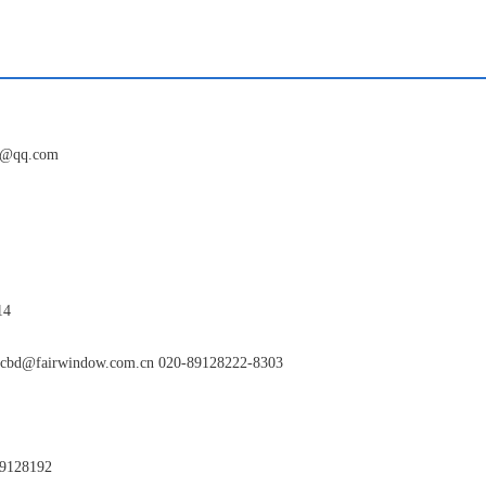
@qq.com
4
irwindow.com.cn 020-89128222-8303
28192