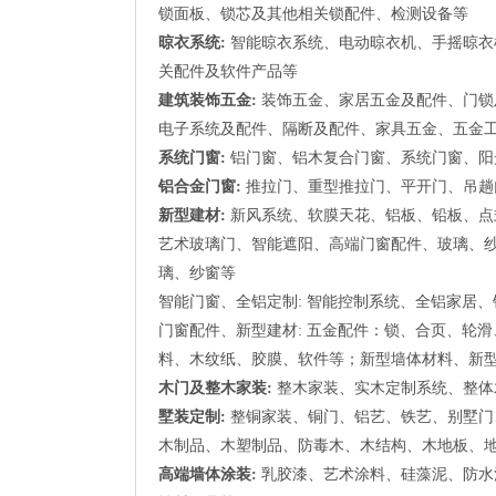
锁面板、锁芯及其他相关锁配件、检测设备等
晾衣系统:
智能晾衣系统、电动晾衣机、手摇晾衣
关配件及软件产品等
建筑装饰五金:
装饰五金、家居五金及配件、门锁
电子系统及配件、隔断及配件、家具五金、五金
系统门窗:
铝门窗、铝木复合门窗、系统门窗、阳
铝合金门窗:
推拉门、重型推拉门、平开门、吊趟
新型建材:
新风系统、软膜天花、铝板、铅板、点
艺术玻璃门、智能遮阳、高端门窗配件、玻璃、纱
璃、纱窗等
智能门窗、全铝定制: 智能控制系统、全铝家居、
门窗配件、新型建材: 五金配件：锁、合页、轮
料、木纹纸、胶膜、软件等；新型墙体材料、新
木门及整木家装:
整木家装、实木定制系统、整体
墅装定制:
整铜家装、铜门、铝艺、铁艺、别墅门
木制品、木塑制品、防毒木、木结构、木地板、
高端墙体涂装:
乳胶漆、艺术涂料、硅藻泥、防水