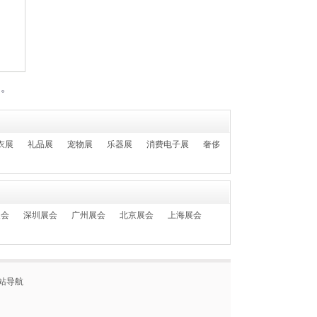
们。
衣展
礼品展
宠物展
乐器展
消费电子展
奢侈
展会
深圳展会
广州展会
北京展会
上海展会
站导航