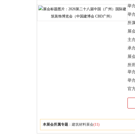
举办时
举
所
展
主
承
展会
所
举办
举
官
本展会所属专题
：
建筑材料展会
(11)