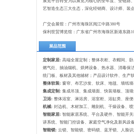
展览平台转变为以展览为核心的全年度、全链路
艺智造生态三大生态，深化经销商、设计师、装
广交会展馆：广州市海珠区阅江中路380号
保利世贸博览馆：广东省广州市海珠区新港东路10
展品范围
定制家居:
高端全屋定制；整体衣柜、衣帽间、卧
燃气灶、抽油烟机、烘烤设备、热水器、消毒保
统门板、板材及其他辅材；产品设计软件、生产
整体软装:
窗帘、布艺沙发、软床、地毯、墙纸墙
集成定制:
集成吊顶、集成墙面、快装墙板、顶墙
卫浴:
整体浴室、淋浴房、浴室柜、浴缸类、座便
机械:
封边机、木材加工、雕刻机、干燥设备、喷
智能家居:
智能家居系统、平台及硬件、智能开关
讲系统、智能门控设备、家庭空气净化及新风设
智能锁:
云锁、智能锁、密码锁、蓝牙锁、人脸识