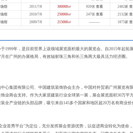
会场馆
2011/7/8
300000㎡
920张
查看
2482家
查
会场馆
2010/7/8
250000㎡
247张
查看
2132家
查
会场馆
2009/7/8
215000㎡
---------
1875家
查
1999年，是目前世界上该领域展览面积最大的展览会。自2015年起拓
7月在广州的办展格局，有效辐射珠三角和长三角两大最具活力经济圈。
易中心集团有限公司、中国建筑装饰协会主办，中国对外贸易广州展览有
饰业商会支持。作为大家居建装行业全球第一展，展会展览面积30万平
建装全产业链的头部品牌，吸引来自145多个国家和地区超20万名有商业价
军企业首秀平台”为定位，充分发挥展会资源优势，以促进商业转化为使命