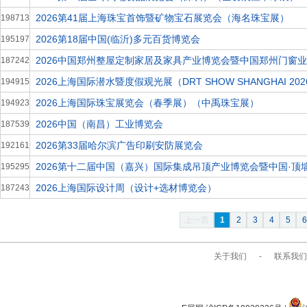
2026第41届上海珠宝首饰暨矿物宝石展览会（海名珠宝展）
198713
2026第18届中国(临沂)多元百货博览会
195197
2026中国郑州整屋定制家居及家具产业博览会暨中国郑州门窗
187242
2026上海国际潜水暨度假观光展（DRT SHOW SHANGHAI 202
194915
2026上海国际珠宝展览会（春季展）（中禹珠宝展）
194923
2026中国（南昌）工业博览会
187539
2026第33届哈尔滨广告印刷安防展览会
192161
2026第十二届中国（嘉兴）国际集成吊顶产业博览会暨中国·顶
195295
2026上海国际设计周（设计+选材博览会）
187243
上一页
1
2
3
4
5
6
关于我们
-
联系我们