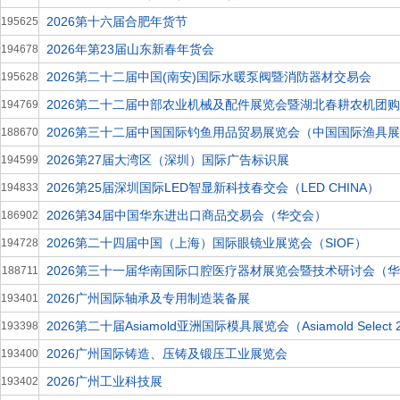
2026第十六届合肥年货节
195625
2026年第23届山东新春年货会
194678
2026第二十二届中国(南安)国际水暖泵阀暨消防器材交易会
195628
2026第二十二届中部农业机械及配件展览会暨湖北春耕农机团
194769
2026第三十二届中国国际钓鱼用品贸易展览会（中国国际渔具展 
188670
2026第27届大湾区（深圳）国际广告标识展
194599
2026第25届深圳国际LED智显新科技春交会（LED CHINA）
194833
2026第34届中国华东进出口商品交易会（华交会）
186902
2026第二十四届中国（上海）国际眼镜业展览会（SIOF）
194728
2026第三十一届华南国际口腔医疗器材展览会暨技术研讨会（
188711
2026广州国际轴承及专用制造装备展
193401
2026第二十届Asiamold亚洲国际模具展览会（Asiamold Select 
193398
2026广州国际铸造、压铸及锻压工业展览会
193400
2026广州工业科技展
193402