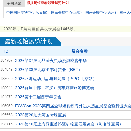
根据场馆查看最新展览计划
全国场馆
中国国际展览中心(顺义馆)
国家会展中心(上海)
国家会展中心(天津)
杭州大
2026年，E展网目前共收录展会
1445
场。
ID
展会名称
2026第37届元旦萤火虫动漫游戏嘉年华
194797
2026第38届北京图书订货会（BBF）
194943
2026亚洲运动用品与时尚展（ISPO 北京站）
188669
2026首届中部（武汉）房车露营旅游博览会
195044
2026第十二届西宁年货会
194976
FGVCon 2026第四届全球短视频海外达人选品展览会暨行业大
195050
2026第20届大河国际珠宝展
195558
2026第40届上海珠宝首饰暨矿物宝石展览会（海名珠宝展）
198716