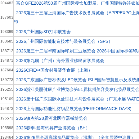
富众GFE2026第50届广州国际餐饮加盟展、广州国际特许连锁
204482
2026第三十三届上海国际广告技术设备展览会（APPPEXPO上
187603
印
2026广州国际3D打印展览会
193399
2026广州国际智能制造技术与装备展览会（SPS）
188685
2026第三十二届华南国际印刷工业展览会 2026中国国际标签印
188712
2026第九届（广州）海外置业移民留学展览会
194871
2026CFIE中国食材展暨华食展（上海）
187604
2026广东国际广告标识及LED展览会 ISLE国际智慧显示及系统
189773
2026浙江美丽健康产业博览会第51届杭州美容美发化妆品展览
195255
2026第十届广东国际水处理技术与设备展览会（广东水展 WATER
195109
2026上海国际功能性纺织品展览会(PERFORMANCE DAYS)
194872
2026镇杰第28届河北医疗器械博览会
195573
2026春季·碧海钓具产业博览会（BH）
195598
2026第26届全球高端食品展览会（深圳）（全食展暨中冰展）
193464