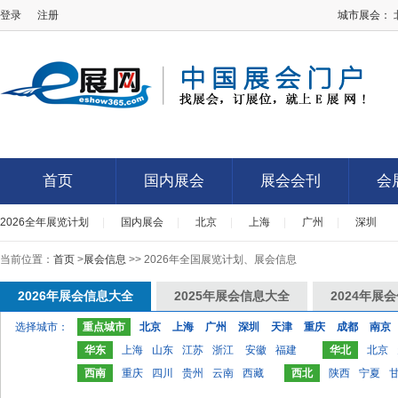
登录
注册
城市展会：
E展网
首页
国内展会
展会会刊
会
2026全年展览计划
|
国内展会
|
北京
|
上海
|
广州
|
深圳
首页
国内展会
展会会刊
会
当前位置：
首页
>
展会信息
>> 2026年全国展览计划、展会信息
2026年展会信息大全
2025年展会信息大全
2024年展
选择城市：
重点城市
北京
上海
广州
深圳
天津
重庆
成都
南京
华东
上海
山东
江苏
浙江
安徽
福建
华北
北京
西南
重庆
四川
贵州
云南
西藏
西北
陕西
宁夏